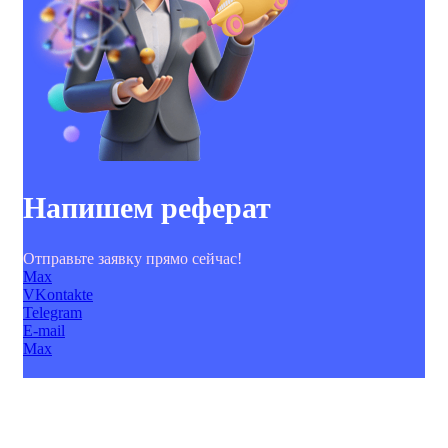
Напишем реферат
Отправьте заявку прямо сейчас!
Max
VKontakte
Telegram
E-mail
Max